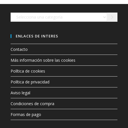
en
la
página
de
Selecciona
producto
una
categoría
ENLACES DE INTERES
Contacto
Más información sobre las cookies
Política de cookies
Política de privacidad
Aviso legal
Condiciones de compra
Formas de pago