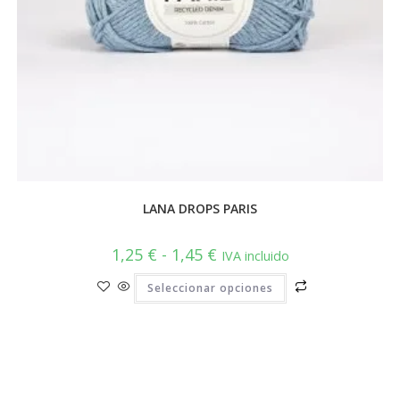
LANA DROPS PARIS
Rango
1,25
€
-
1,45
€
IVA incluido
de
precios:
Este
Seleccionar opciones
desde
producto
1,25 €
tiene
hasta
múltiples
1,45 €
variantes.
Las
opciones
se
pueden
elegir