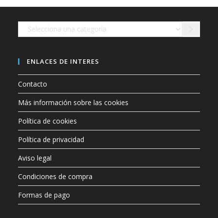
en
la
página
de
Selecciona
producto
una
categoría
ENLACES DE INTERES
Contacto
Más información sobre las cookies
Política de cookies
Política de privacidad
Aviso legal
Condiciones de compra
Formas de pago