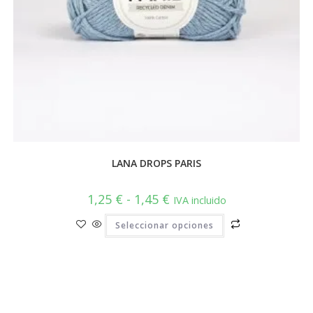
LANA DROPS PARIS
Rango
1,25
€
-
1,45
€
IVA incluido
de
precios:
Este
Seleccionar opciones
desde
producto
1,25 €
tiene
hasta
múltiples
1,45 €
variantes.
Las
opciones
se
pueden
elegir