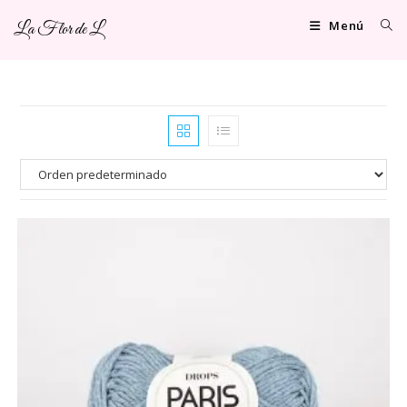
Ir
Menú
La Flor de L
al
contenido