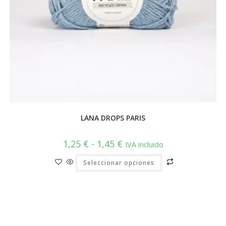
LANA DROPS PARIS
Rango
1,25
€
-
1,45
€
IVA incluido
de
precios:
Este
Seleccionar opciones
desde
producto
1,25 €
tiene
hasta
múltiples
1,45 €
variantes.
Las
opciones
se
pueden
elegir