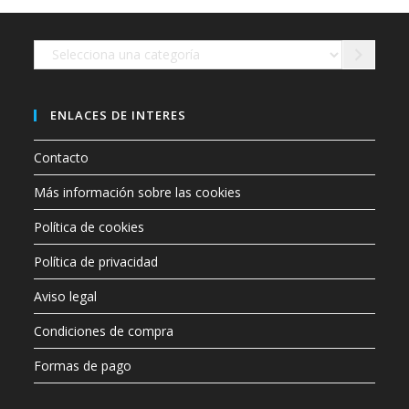
en
la
página
de
Selecciona
producto
una
categoría
ENLACES DE INTERES
Contacto
Más información sobre las cookies
Política de cookies
Política de privacidad
Aviso legal
Condiciones de compra
Formas de pago