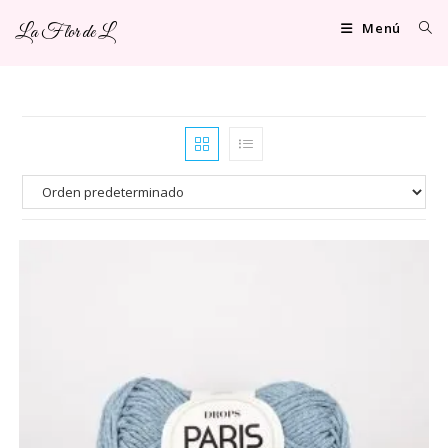
Ir
Menú
La Flor de L
al
contenido