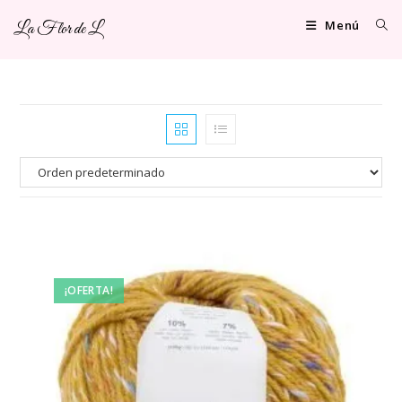
Ir
Menú
La Flor de L
al
contenido
¡OFERTA!