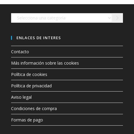
en
la
página
de
Selecciona
producto
una
categoría
ENLACES DE INTERES
Contacto
Más información sobre las cookies
Política de cookies
Política de privacidad
Aviso legal
Condiciones de compra
Formas de pago