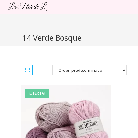
Ir
La Flor de L
al
contenido
14 Verde Bosque
¡OFERTA!