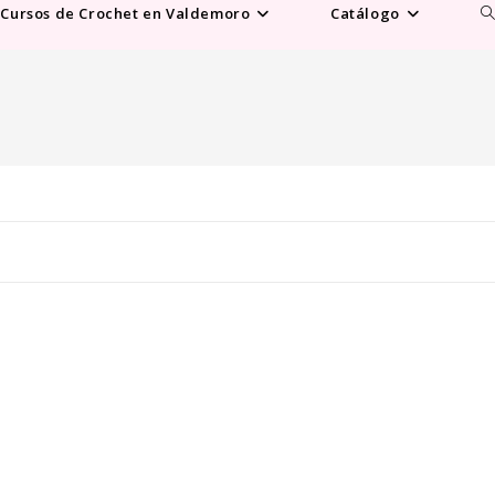
Al
Cursos de Crochet en Valdemoro
Catálogo
b
d
la
w