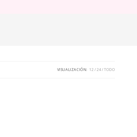
ternar
úsqueda
e
eb
VISUALIZACIÓN:
12
24
TODO