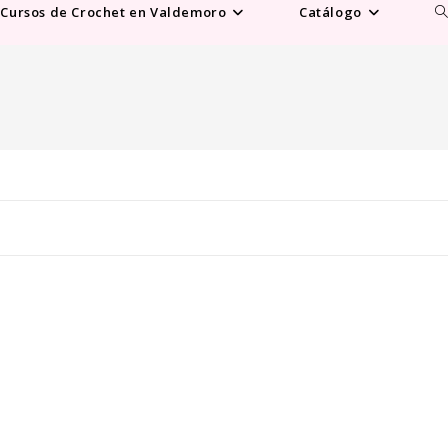
Al
Cursos de Crochet en Valdemoro
Catálogo
b
d
la
w