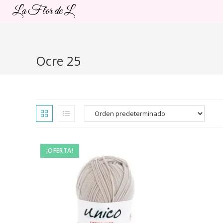
Ir
La Flor de L
al
contenido
Ocre 25
¡OFERTA!