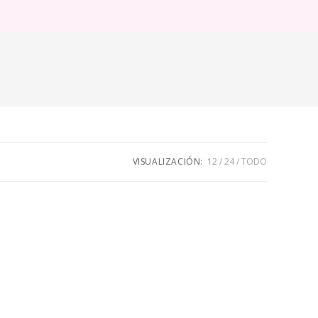
ternar
úsqueda
e
eb
VISUALIZACIÓN:
12
24
TODO