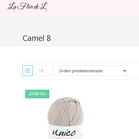
Ir
La Flor de L
al
contenido
Camel 8
¡OFERTA!