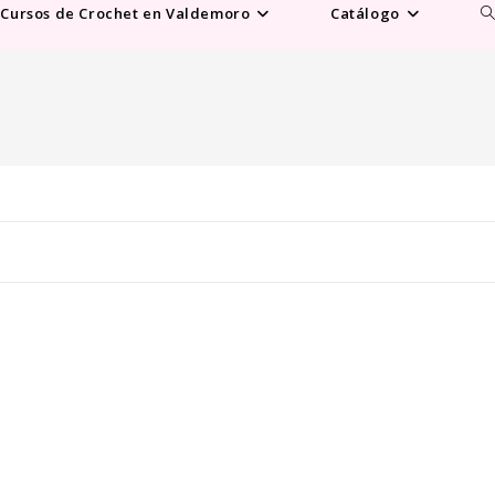
Al
Cursos de Crochet en Valdemoro
Catálogo
b
d
la
w