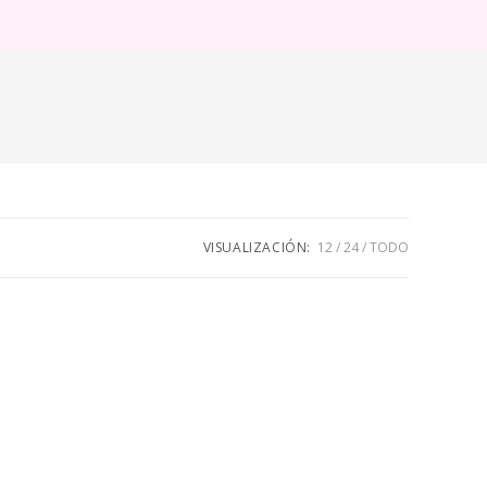
ternar
úsqueda
e
eb
VISUALIZACIÓN:
12
24
TODO