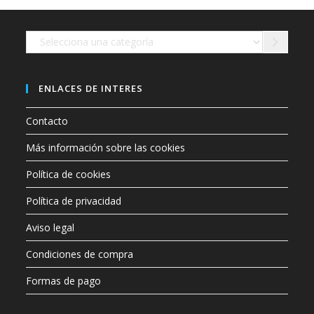
en
la
página
de
Selecciona
producto
una
categoría
ENLACES DE INTERES
Contacto
Más información sobre las cookies
Política de cookies
Política de privacidad
Aviso legal
Condiciones de compra
Formas de pago