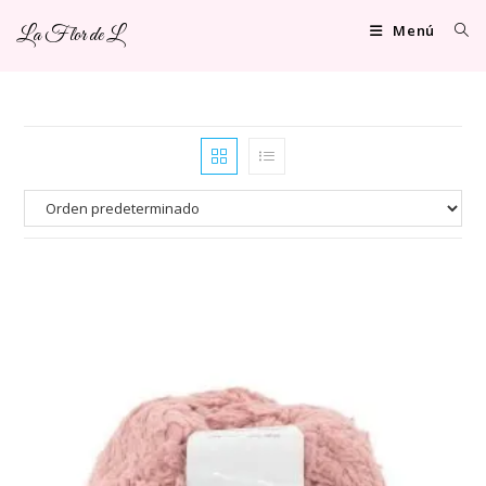
Ir
Menú
La Flor de L
al
contenido