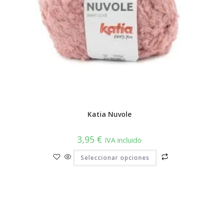
Katia Nuvole
3,95
€
IVA incluido
Este
Seleccionar opciones
producto
tiene
múltiples
variantes.
Las
opciones
se
pueden
elegir