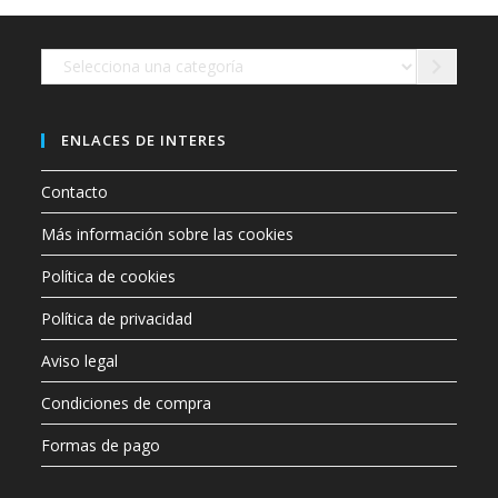
en
la
página
de
Selecciona
producto
una
categoría
ENLACES DE INTERES
Contacto
Más información sobre las cookies
Política de cookies
Política de privacidad
Aviso legal
Condiciones de compra
Formas de pago