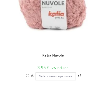
Katia Nuvole
3,95
€
IVA incluido
Este
Seleccionar opciones
producto
tiene
múltiples
variantes.
Las
opciones
se
pueden
elegir