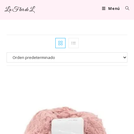
Ir
Menú
La Flor de L
al
contenido