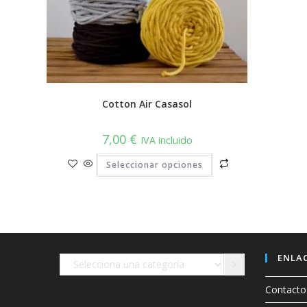
Cotton Air Casasol
7,00
€
IVA incluido
Este
Seleccionar opciones
producto
tiene
múltiples
variantes.
Las
opciones
se
pueden
elegir
en
ENLAC
Selecciona
la
página
una
de
Contacto
producto
categoría