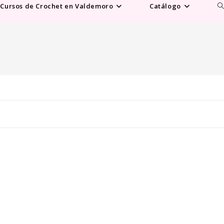
Al
Cursos de Crochet en Valdemoro
Catálogo
b
d
la
w