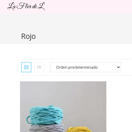
Ir
La Flor de L
al
contenido
Rojo