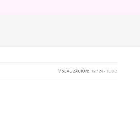
ternar
úsqueda
e
eb
VISUALIZACIÓN:
12
24
TODO