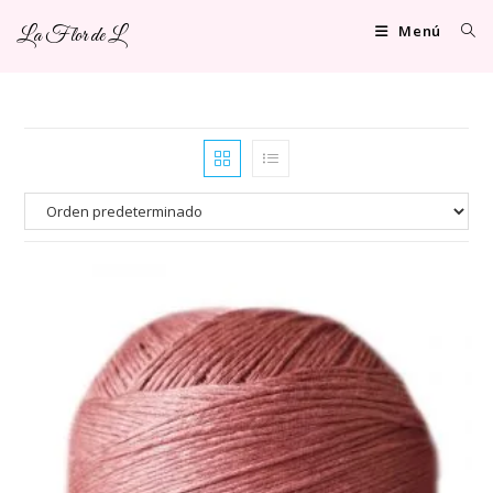
Ir
Menú
La Flor de L
al
contenido