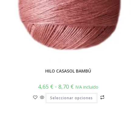
HILO CASASOL BAMBÚ
Rango
4,65
€
-
8,70
€
IVA incluido
de
precios:
Este
Seleccionar opciones
desde
producto
4,65 €
tiene
hasta
múltiples
8,70 €
variantes.
Las
opciones
se
pueden
elegir