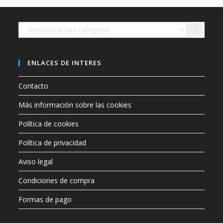
en
la
página
de
Selecciona
producto
una
categoría
ENLACES DE INTERES
Contacto
Más información sobre las cookies
Política de cookies
Política de privacidad
Aviso legal
Condiciones de compra
Formas de pago