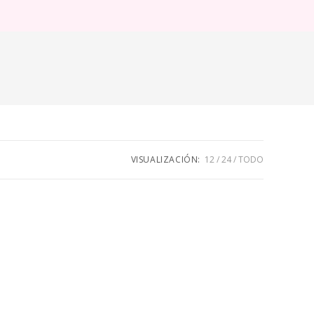
ternar
úsqueda
e
eb
VISUALIZACIÓN:
12
24
TODO