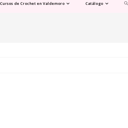
Al
Cursos de Crochet en Valdemoro
Catálogo
b
d
la
w