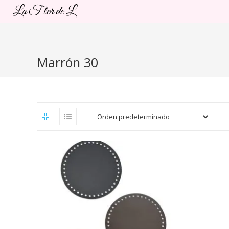
Ir
La Flor de L
al
contenido
Marrón 30