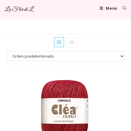
Ir
Menú
La Flor de L
al
contenido