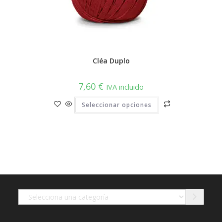
Cléa Duplo
7,60
€
IVA incluido
Este
Seleccionar opciones
producto
tiene
múltiples
variantes.
Las
opciones
se
pueden
elegir
en
la
página
de
Selecciona
producto
una
categoría