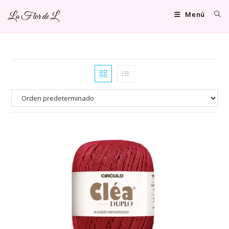
Ir
Menú
La Flor de L
al
contenido