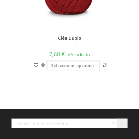
Cléa Duplo
7,60
€
IVA incluido
Este
Seleccionar opciones
producto
tiene
múltiples
variantes.
Las
opciones
se
pueden
elegir
en
la
página
de
Selecciona
producto
una
categoría