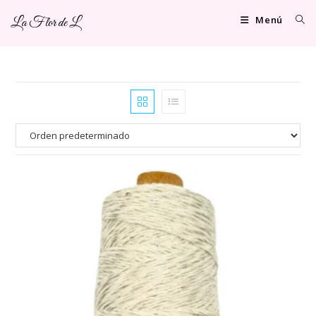
Ir
Menú
La Flor de L
al
contenido