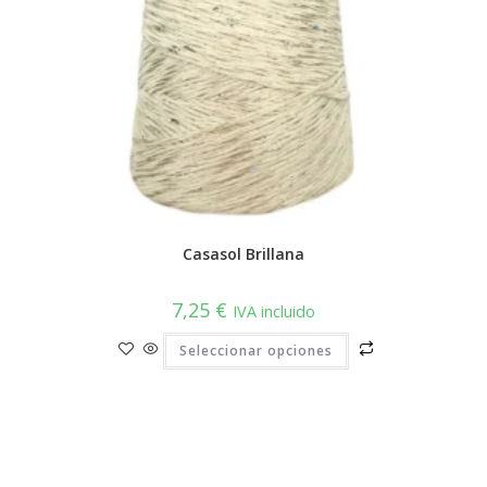
Casasol Brillana
7,25
€
IVA incluido
Este
Seleccionar opciones
producto
tiene
múltiples
variantes.
Las
opciones
se
pueden
elegir