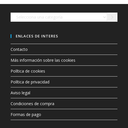
en
la
página
de
Selecciona
producto
una
categoría
ENLACES DE INTERES
Contacto
Más información sobre las cookies
Política de cookies
Política de privacidad
Aviso legal
Condiciones de compra
Formas de pago