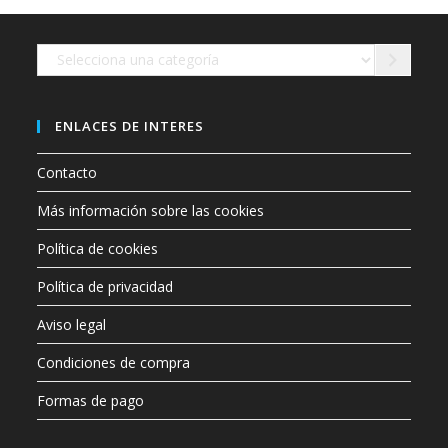
en
la
página
de
Selecciona
producto
una
categoría
ENLACES DE INTERES
Contacto
Más información sobre las cookies
Política de cookies
Política de privacidad
Aviso legal
Condiciones de compra
Formas de pago