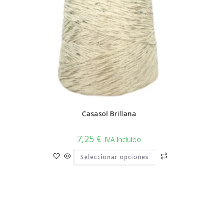
Casasol Brillana
7,25
€
IVA incluido
Este
Seleccionar opciones
producto
tiene
múltiples
variantes.
Las
opciones
se
pueden
elegir