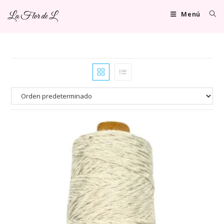
Ir
Menú
La Flor de L
al
contenido