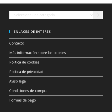
en
la
página
de
Selecciona
producto
una
categoría
ENLACES DE INTERES
Contacto
Más información sobre las cookies
Política de cookies
Política de privacidad
Aviso legal
Condiciones de compra
Formas de pago