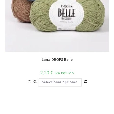
Lana DROPS Belle
2,20
€
IVA incluido
Este
Seleccionar opciones
producto
tiene
múltiples
variantes.
Las
opciones
se
pueden
elegir