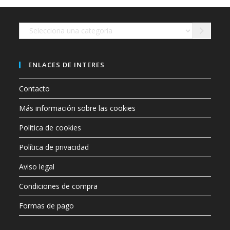
en
la
página
de
Selecciona
producto
una
categoría
ENLACES DE INTERES
Contacto
Más información sobre las cookies
Política de cookies
Política de privacidad
Aviso legal
Condiciones de compra
Formas de pago