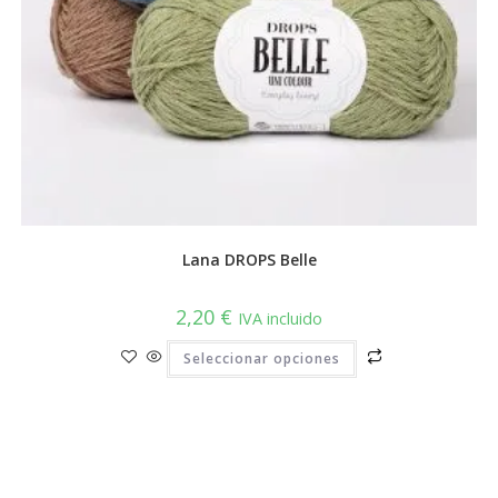
Lana DROPS Belle
2,20
€
IVA incluido
Este
Seleccionar opciones
producto
tiene
múltiples
variantes.
Las
opciones
se
pueden
elegir