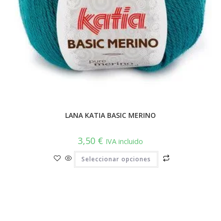
LANA KATIA BASIC MERINO
3,50
€
IVA incluido
Este
Seleccionar opciones
producto
tiene
múltiples
variantes.
Las
opciones
se
pueden
elegir