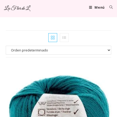
Ir
Menú
La Flor de L
al
contenido