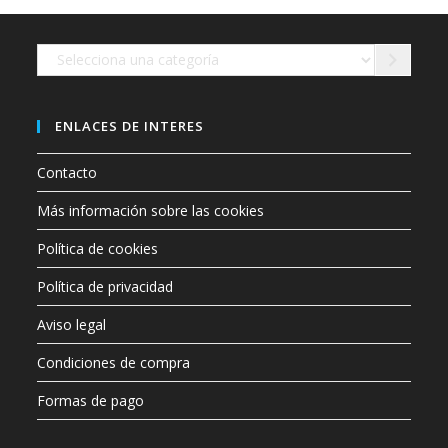
en
la
página
de
Selecciona
producto
una
categoría
ENLACES DE INTERES
Contacto
Más información sobre las cookies
Política de cookies
Política de privacidad
Aviso legal
Condiciones de compra
Formas de pago