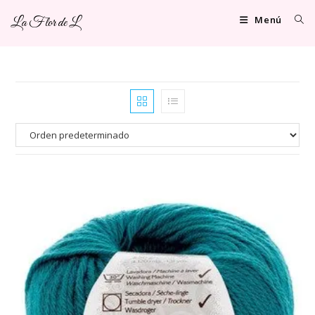
Ir
Menú
La Flor de L
al
contenido