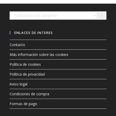
en
la
página
de
Selecciona
producto
una
categoría
ENLACES DE INTERES
Contacto
Más información sobre las cookies
Política de cookies
Política de privacidad
Aviso legal
Condiciones de compra
Formas de pago