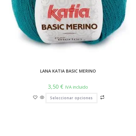
LANA KATIA BASIC MERINO
3,50
€
IVA incluido
Este
Seleccionar opciones
producto
tiene
múltiples
variantes.
Las
opciones
se
pueden
elegir