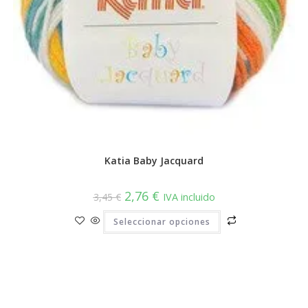
Katia Baby Jacquard
El
El
2,76
€
3,45
€
IVA incluido
precio
precio
original
actual
Este
Seleccionar opciones
era:
es:
producto
3,45 €.
2,76 €.
tiene
múltiples
variantes.
Las
opciones
se
pueden
elegir