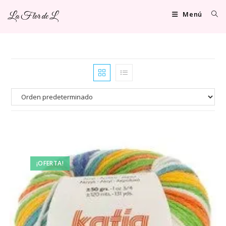
Ir
Menú
La Flor de L
al
contenido
¡OFERTA!