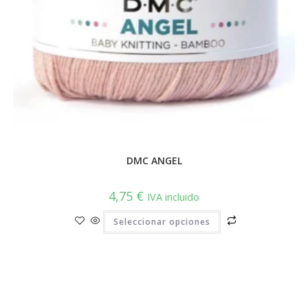
DMC ANGEL
4,75
€
IVA incluido
Este
Seleccionar opciones
producto
tiene
múltiples
variantes.
Las
opciones
se
pueden
elegir