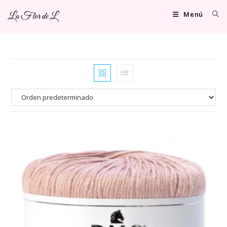
Ir
Menú
La Flor de L
al
contenido