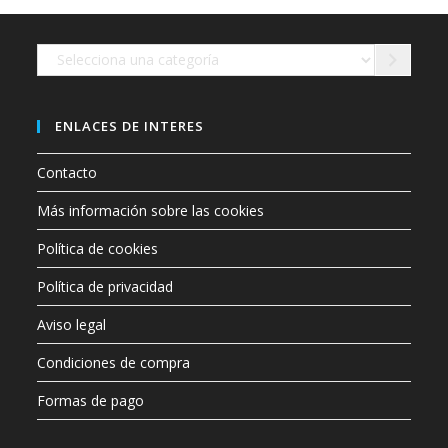
en
la
página
de
Selecciona
producto
una
categoría
ENLACES DE INTERES
Contacto
Más información sobre las cookies
Política de cookies
Política de privacidad
Aviso legal
Condiciones de compra
Formas de pago