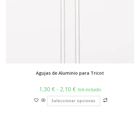
Agujas de Aluminio para Tricot
Rango
1,30
€
-
2,10
€
IVA incluido
de
precios:
Este
Seleccionar opciones
desde
producto
1,30 €
tiene
hasta
múltiples
2,10 €
variantes.
Las
opciones
se
pueden
elegir