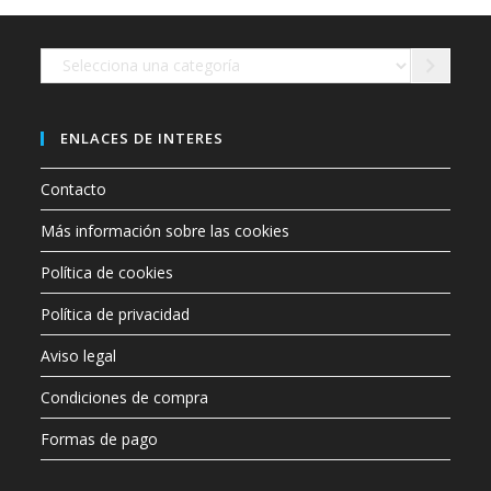
en
la
página
de
Selecciona
producto
una
categoría
ENLACES DE INTERES
Contacto
Más información sobre las cookies
Política de cookies
Política de privacidad
Aviso legal
Condiciones de compra
Formas de pago