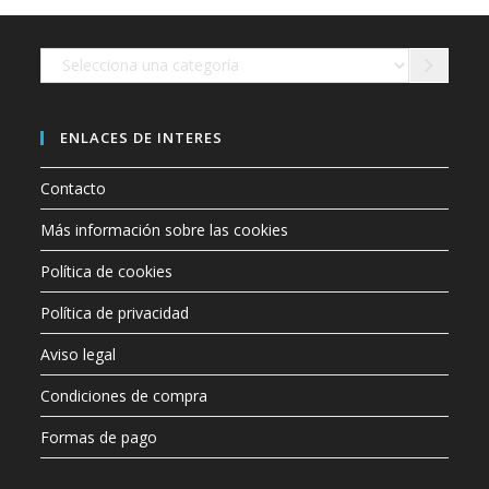
en
la
página
de
Selecciona
producto
una
categoría
ENLACES DE INTERES
Contacto
Más información sobre las cookies
Política de cookies
Política de privacidad
Aviso legal
Condiciones de compra
Formas de pago