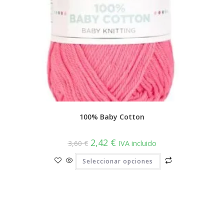
100% Baby Cotton
El
El
2,42
€
3,60
€
IVA incluido
precio
precio
original
actual
Este
Seleccionar opciones
era:
es:
producto
3,60 €.
2,42 €.
tiene
múltiples
variantes.
Las
opciones
se
pueden
elegir