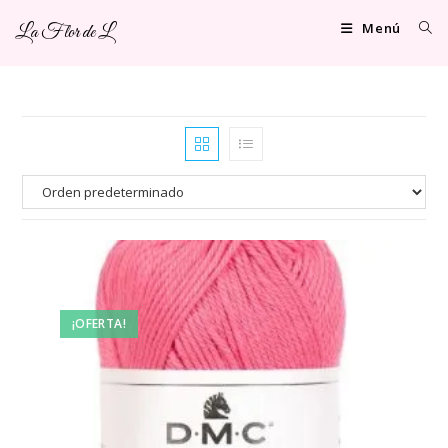
Ir
Menú
La Flor de L
al
contenido
¡OFERTA!