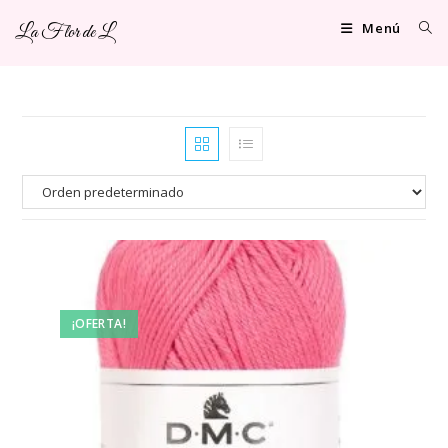
Ir
Menú
La Flor de L
al
contenido
¡OFERTA!