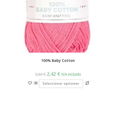
100% Baby Cotton
El
El
2,42
€
3,60
€
IVA incluido
precio
precio
original
actual
Este
Seleccionar opciones
era:
es:
producto
3,60 €.
2,42 €.
tiene
múltiples
variantes.
Las
opciones
se
pueden
elegir