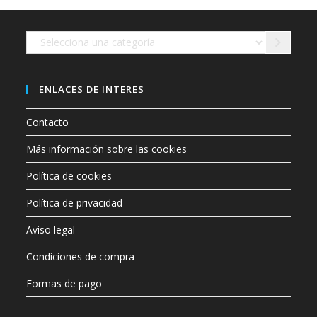
en
la
página
de
Selecciona
producto
una
categoría
ENLACES DE INTERES
Contacto
Más información sobre las cookies
Política de cookies
Política de privacidad
Aviso legal
Condiciones de compra
Formas de pago